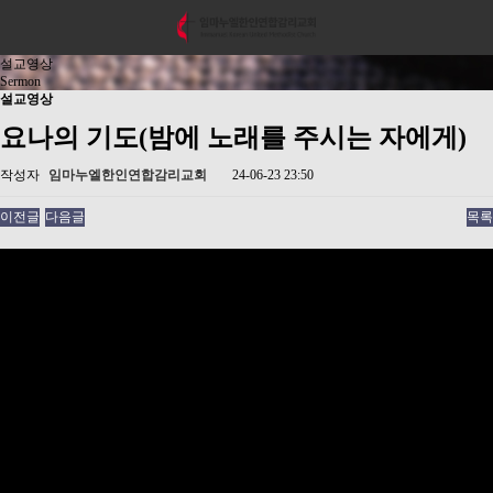
설교영상
Sermon
설교영상
요나의 기도(밤에 노래를 주시는 자에게)
작성자
임마누엘한인연합감리교회
24-06-23 23:50
이전글
다음글
목록