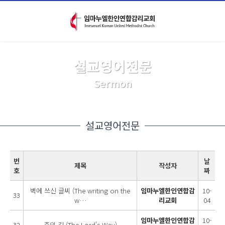
설교영어전문
Sermon
설교영어전문
번
날
제목
작성자
호
짜
벽에 쓰신 글씨 (The writing on the
임마누엘한인연합감
10-
33
w…
리교회
04
임마누엘한인연합감
10-
32
주의 길 (The Lord's Way)