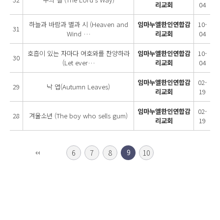
리교회
04
하늘과 바람과 별과 시 (Heaven and
임마누엘한인연합감
10-
31
Wind …
리교회
04
호흡이 있는 자마다 여호와를 찬양하라
임마누엘한인연합감
10-
30
(Let ever…
리교회
04
임마누엘한인연합감
02-
29
낙 엽(Autumn Leaves)
리교회
19
임마누엘한인연합감
02-
28
겨울소년 (The boy who sells gum)
리교회
19
6
7
8
10
9