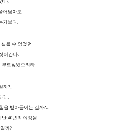
았다.
 쓸어담아도
는가보다.
 실을 수 없었던
젖어간다.
며 부르짖었으리라.
까?...
...
을 받아들이는 걸까?...
지난 40년의 여정을
일까?