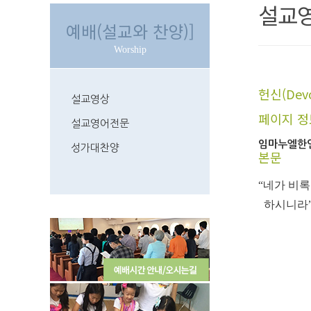
설교
예배(설교와 찬양)]
Worship
헌신(Devo
설교영상
페이지 정
설교영어전문
임마누엘한
성가대찬양
본문
“네가 비
하시니라”(