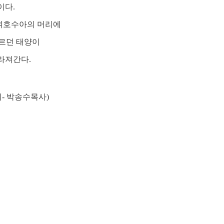
이다.
 여호수아의 머리에
오르던 태양이
라져간다.
- 박송수목사)