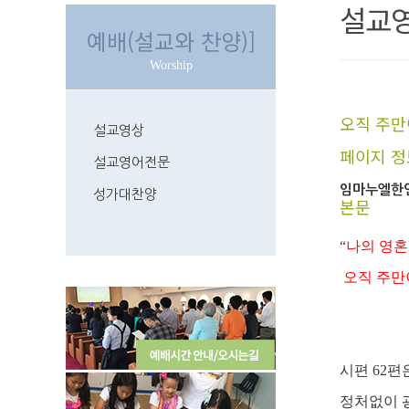
설교
예배(설교와 찬양)]
Worship
오직 주만이 
설교영상
페이지 정
설교영어전문
임마누엘한
성가대찬양
본문
“
나의 영혼
오직 주만
(
시편 62
정처없이 