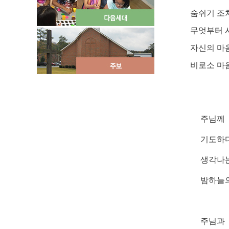
숨쉬기 조
무엇부터 
자신의 마
비로소 마
주님께
기도하
생각나는
밤하늘의
주님과