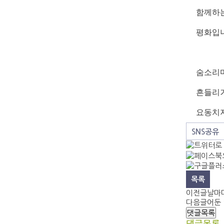
함께하
평화입니
숨소리
흔들리
요동치지
SNS공유
목록
이전글
날마다
다음글
어둔 밤
댓글목록
댓글목록