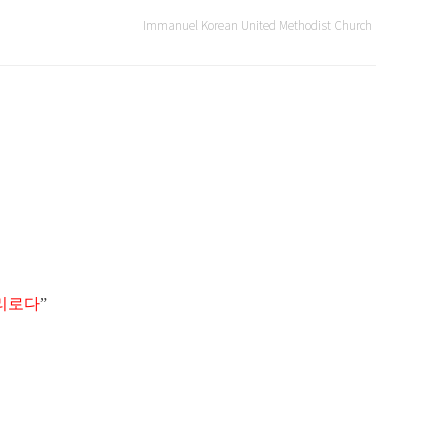
Immanuel Korean United Methodist Church
리로다
”