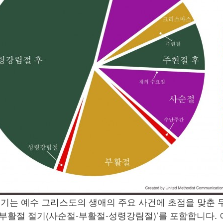
기는 예수 그리스도의 생애의 주요 사건에 초점을 맞춘 
 ‘부활절 절기(사순절-부활절-성령강림절)’를 포함합니다.