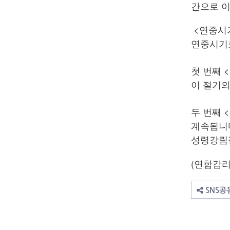
간으로 
<연중시기
연중시기로
첫 번째 
이 절기의
두 번째 
계속됩니다
성령강림절
(연합감리
SNS공