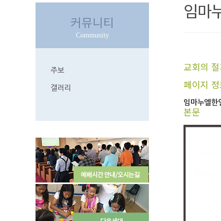
임마누
커뮤니티
Community
교회의 절
주보
페이지 정
갤러리
임마누엘한
본문