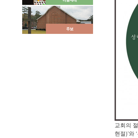
교회의 절
현절)’와