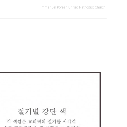
Immanuel Korean United Methodist Church