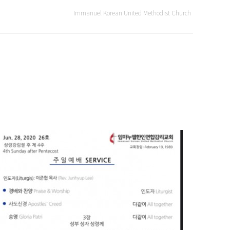
Immanuel Korean United Methodist Church